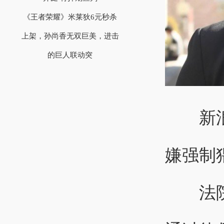
《王者荣耀》米莱狄6元秒杀
上架，孙尚香无双巨美，进击
的巨人联动突
新浪娱
嫌强制
法院推